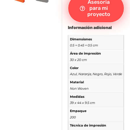
Asesoria
para mi
proyecto
Información adicional
Dimensiones
0.5 × 0.45 × 0.5 cm
Área de impresión
30 x 20 cm
Color
Azul, Naranja, Negro, Rojo, Verde
Material
Non Woven
Medidas
39 x 44 x 9.5 cm
Empaque
200
Técnica de impresión