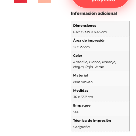
Información adicional
Dimensiones
0.67 × 0.39 × 0.45 cm
Área de impresión
21 x 27 cm
Color
Amarillo, Blanco, Naranja,
Negro, Rojo, Verde
Material
Non Woven
Medidas
30 x 33.7 cm
Empaque
500
Técnica de impresión
Serigrafía