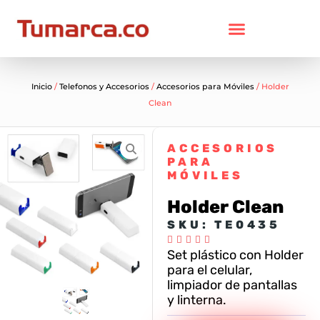
Inicio
/
Telefonos y Accesorios
/
Accesorios para Móviles
/ Holder
Clean
ACCESORIOS
PARA
MÓVILES
Holder Clean
SKU: TE0435





Set plástico con Holder
para el celular,
limpiador de pantallas
y linterna.