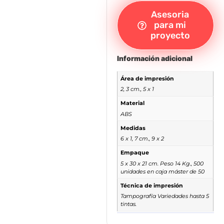
Asesoria
para mi
proyecto
Información adicional
Área de impresión
2, 3 cm., 5 x 1
Material
ABS
Medidas
6 x 1, 7 cm., 9 x 2
Empaque
5 x 30 x 21 cm. Peso 14 Kg., 500
unidades en caja máster de 50
Técnica de impresión
Tampografía Variedades hasta 5
tintas.